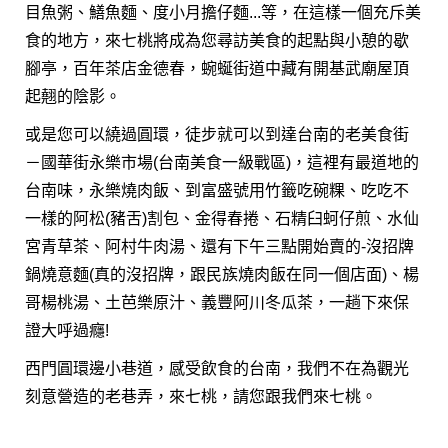
目魚粥、鱔魚麵、度小月擔仔麵...等，在這樣一個充斥美
食的地方，來七桃將成為您尋訪美食的起點與小憩的歇
腳亭，百年茶店金德春，蜿蜒街道中藏有開基武廟屋頂
起翹的陰影。
或是您可以繞過圓環，徒步就可以到達台南的老美食街
－國華街永樂市場(台南美食一級戰區)，這裡有最道地的
台南味，永樂燒肉飯、到富盛號用竹籤吃碗粿、吃吃不
一樣的阿松(豬舌)割包、金得春捲、石精臼蚵仔煎、水仙
宮青草茶、阿村牛肉湯、還有下午三點開始賣的-沒招牌
鍋燒意麵(真的沒招牌，跟民族燒肉飯在同一個店面)、楊
哥楊桃湯、土芭樂原汁、義豐阿川冬瓜茶，一趟下來保
證大呼過癮!
西門圓環邊小巷道，感受飲食的台南，我們不在為觀光
刻意營造的老巷弄，來七桃，請您跟我們來七桃。