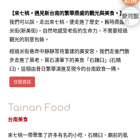
【來七桃。遇見新台南的繁華鼎盛的觀光與美食。】
我們可以說，走出來七桃，便走進了歷史。舊時鼎盛的
米街(新美街)，自然地感受老街的生命力，不需要經過
觀光的刻意包裝。
經過米街巷弄中靜靜等待重建的廣安宮，我們走後門散
步走進了葉老，葉石濤筆下的美食「石鐘臼」(石精
臼)，這個由昔日繁華演進至現今的台南飲食一隅。
住宿資訊
Tainan Food
台南美食
來七桃一帶聚集了許多有名的小吃，石精臼、廟前的虱