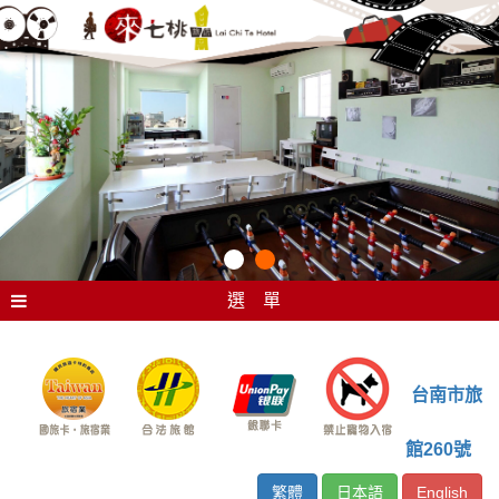
選 單
台南市旅
館260號
繁體
日本語
English