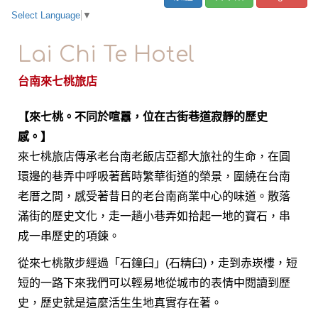
Select Language
▼
Lai Chi Te Hotel
台南來七桃旅店
【來七桃。不同於喧囂，位在古街巷道寂靜的歷史
感。】
來七桃旅店傳承老台南老飯店亞都大旅社的生命，在圓
環邊的巷弄中呼吸著舊時繁華街道的榮景，圍繞在台南
老厝之間，感受著昔日的老台南商業中心的味道。散落
滿街的歷史文化，走一趟小巷弄如拾起一地的寶石，串
成一串歷史的項鍊。
從來七桃散步經過「石鐘臼」(石精臼)，走到赤崁樓，短
短的一路下來我們可以輕易地從城市的表情中閱讀到歷
史，歷史就是這麼活生生地真實存在著。