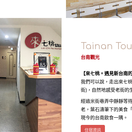
Tainan Tou
台南觀光
【來七桃。遇見新台南
我們可以說，走出來七桃
街)，自然地感受老街的
經過米街巷弄中靜靜等
老，葉石濤筆下的美食「
現今的台南飲食一隅。
住宿資訊