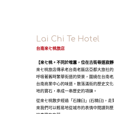
Lai Chi Te Hotel
台南來七桃旅店
【來七桃。不同於喧囂，位在古街巷道寂靜
來七桃旅店傳承老台南老飯店亞都大旅社的
呼吸著舊時繁華街道的榮景，圍繞在台南老
台南商業中心的味道。散落滿街的歷史文化
地的寶石，串成一串歷史的項鍊。
從來七桃散步經過「石鐘臼」(石精臼)，走
來我們可以輕易地從城市的表情中閱讀到歷