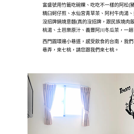
富盛號用竹籤吃碗粿、吃吃不一樣的阿松(豬
精臼蚵仔煎、水仙宮青草茶、阿村牛肉湯、
沒招牌鍋燒意麵(真的沒招牌，跟民族燒肉飯
桃湯、土芭樂原汁、義豐阿川冬瓜茶，一趟
西門圓環邊小巷道，感受飲食的台南，我們
巷弄，來七桃，請您跟我們來七桃。