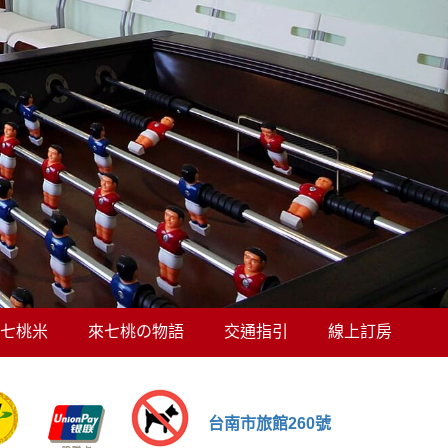
七桃米
來七桃の物語
交通指引
線上訂房
台南市旅館260號