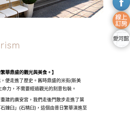
rism
的繁華鼎盛的觀光與美食。】
，便走進了歷史。舊時鼎盛的米街(新美
生命力，不需要經過觀光的刻意包裝。
待重建的廣安宮，我們走後門散步走進了葉
石鐘臼」(石精臼)，這個由昔日繁華演進至