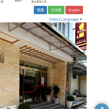
繁體
日本語
English
Select Language
▼