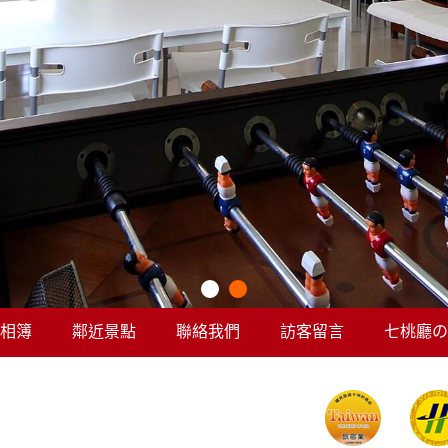
相簿
鄰近景點
聯絡我們
訪客留言
七桃廳の