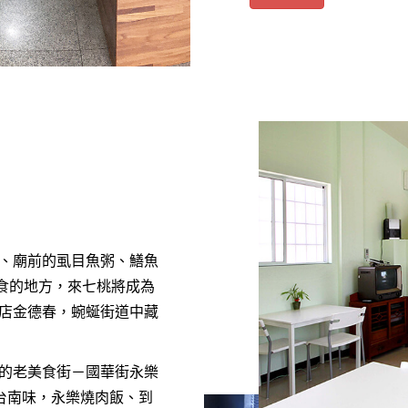
、廟前的虱目魚粥、鱔魚
美食的地方，來七桃將成為
店金德春，蜿蜒街道中藏
的老美食街－國華街永樂
台南味，永樂燒肉飯、到