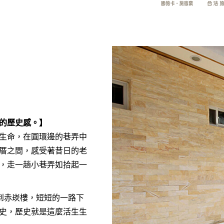
的歷史感。】
生命，在圓環邊的巷弄中
厝之間，感受著昔日的老
，走一趟小巷弄如拾起一
到赤崁樓，短短的一路下
史，歷史就是這麼活生生