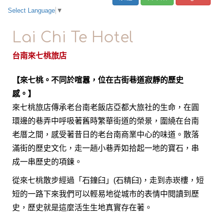
Select Language
▼
Lai Chi Te Hotel
台南來七桃旅店
【來七桃。不同於喧囂，位在古街巷道寂靜的歷史
感。】
來七桃旅店傳承老台南老飯店亞都大旅社的生命，在圓
環邊的巷弄中呼吸著舊時繁華街道的榮景，圍繞在台南
老厝之間，感受著昔日的老台南商業中心的味道。散落
滿街的歷史文化，走一趟小巷弄如拾起一地的寶石，串
成一串歷史的項鍊。
從來七桃散步經過「石鐘臼」(石精臼)，走到赤崁樓，短
短的一路下來我們可以輕易地從城市的表情中閱讀到歷
史，歷史就是這麼活生生地真實存在著。