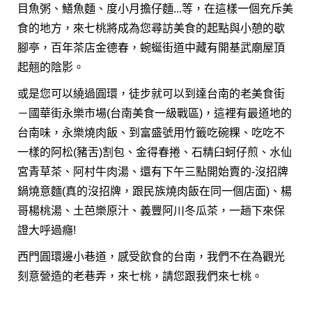
目魚粥、鱔魚麵、度小月擔仔麵...等，在這樣一個充斥美
食的地方，來七桃將成為您尋訪美食的起點與小憩的歇
腳亭，百年茶店金德春，蜿蜒街道中藏有開基武廟屋頂
起翹的陰影。
或是您可以繞過圓環，徒步就可以到達台南的老美食街
－國華街永樂市場(台南美食一級戰區)，這裡有最道地的
台南味，永樂燒肉飯、到富盛號用竹籤吃碗粿、吃吃不
一樣的阿松(豬舌)割包、金得春捲、石精臼蚵仔煎、水仙
宮青草茶、阿村牛肉湯、還有下午三點開始賣的-沒招牌
鍋燒意麵(真的沒招牌，跟民族燒肉飯在同一個店面)、楊
哥楊桃湯、土芭樂原汁、義豐阿川冬瓜茶，一趟下來保
證大呼過癮!
西門圓環邊小巷道，感受飲食的台南，我們不在為觀光
刻意營造的老巷弄，來七桃，請您跟我們來七桃。