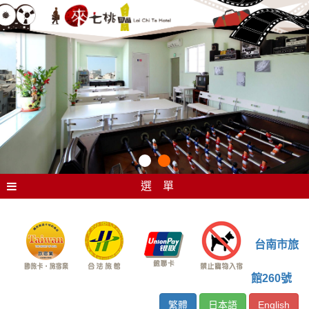
選 單
台南市旅
館260號
繁體
日本語
English