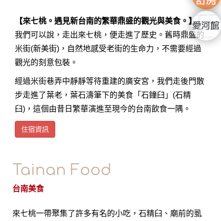
【來七桃。遇見新台南的繁華鼎盛的觀光與美食。】
我們可以說，走出來七桃，便走進了歷史。舊時鼎盛的
米街(新美街)，自然地感受老街的生命力，不需要經過
觀光的刻意包裝。
經過米街巷弄中靜靜等待重建的廣安宮，我們走後門散
步走進了葉老，葉石濤筆下的美食「石鐘臼」(石精
臼)，這個由昔日繁華演進至現今的台南飲食一隅。
住宿資訊
Tainan Food
台南美食
來七桃一帶聚集了許多有名的小吃，石精臼、廟前的虱