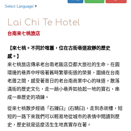
Select Language
▼
Lai Chi Te Hotel
台南來七桃旅店
【來七桃。不同於喧囂，位在古街巷道寂靜的歷史
感。】
來七桃旅店傳承老台南老飯店亞都大旅社的生命，在圓
環邊的巷弄中呼吸著舊時繁華街道的榮景，圍繞在台南
老厝之間，感受著昔日的老台南商業中心的味道。散落
滿街的歷史文化，走一趟小巷弄如拾起一地的寶石，串
成一串歷史的項鍊。
從來七桃散步經過「石鐘臼」(石精臼)，走到赤崁樓，短
短的一路下來我們可以輕易地從城市的表情中閱讀到歷
史，歷史就是這麼活生生地真實存在著。