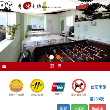
選 單
台南市旅
館260號
繁體
日本語
English