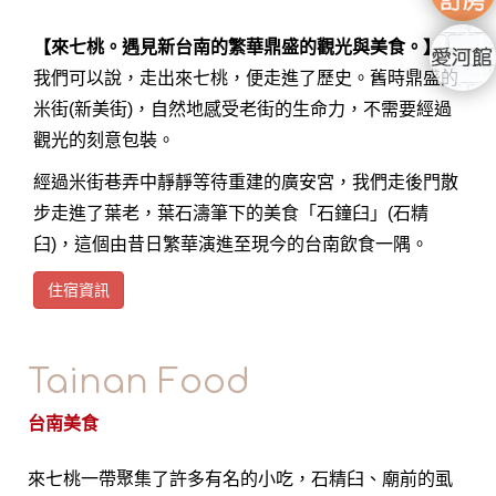
【來七桃。遇見新台南的繁華鼎盛的觀光與美食。】
我們可以說，走出來七桃，便走進了歷史。舊時鼎盛的
米街(新美街)，自然地感受老街的生命力，不需要經過
觀光的刻意包裝。
經過米街巷弄中靜靜等待重建的廣安宮，我們走後門散
步走進了葉老，葉石濤筆下的美食「石鐘臼」(石精
臼)，這個由昔日繁華演進至現今的台南飲食一隅。
住宿資訊
Tainan Food
台南美食
來七桃一帶聚集了許多有名的小吃，石精臼、廟前的虱