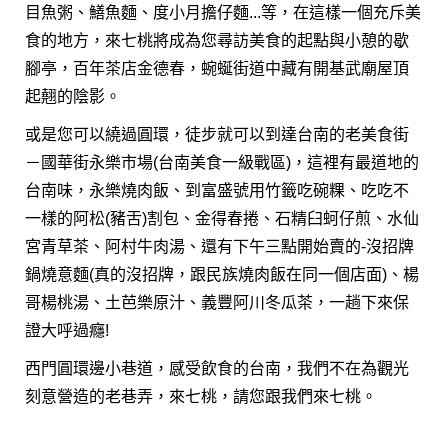
目魚粥、鱔魚麵、度小月擔仔麵...等，在這樣一個充斥美
食的地方，來七桃將成為您尋訪美食的起點與小憩的歇
腳亭，百年茶店金德春，蜿蜒街道中藏有開基武廟屋頂
起翹的陰影。
或是您可以繞過圓環，徒步就可以到達台南的老美食街
－國華街永樂市場(台南美食一級戰區)，這裡有最道地的
台南味，永樂燒肉飯、到富盛號用竹籤吃碗粿、吃吃不
一樣的阿松(豬舌)割包、金得春捲、石精臼蚵仔煎、水仙
宮青草茶、阿村牛肉湯、還有下午三點開始賣的-沒招牌
鍋燒意麵(真的沒招牌，跟民族燒肉飯在同一個店面)、楊
哥楊桃湯、土芭樂原汁、義豐阿川冬瓜茶，一趟下來保
證大呼過癮!
西門圓環邊小巷道，感受飲食的台南，我們不在為觀光
刻意營造的老巷弄，來七桃，請您跟我們來七桃。