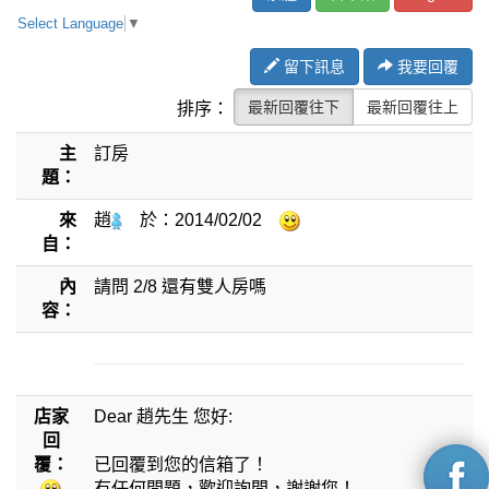
Select Language
▼
留下訊息
我要回覆
最新回覆往下
最新回覆往上
排序：
主
訂房
題：
來
趙
於：
2014/02/02
自：
內
請問 2/8 還有雙人房嗎
容：
店家
Dear 趙先生 您好:
回
覆：
已回覆到您的信箱了！
有任何問題，歡迎詢問，謝謝您！