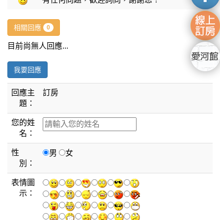
相關回應
0
目前尚無人回應...
我要回應
回應主
訂房
題：
您的姓
名：
性
男
女
別：
表情圖
示：