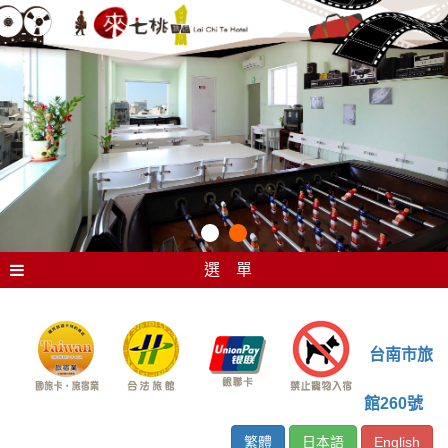
選 單
台南市旅
館260號
繁體
日本語
English